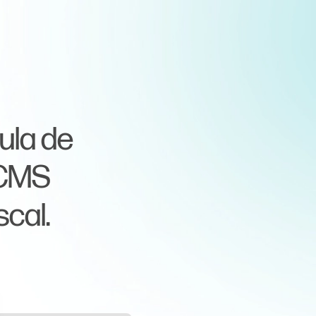
aula de
ICMS
cal.