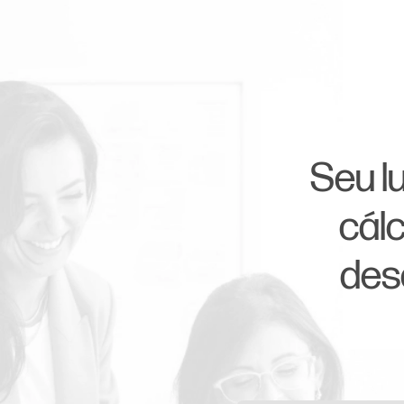
Seu lu
cál
des