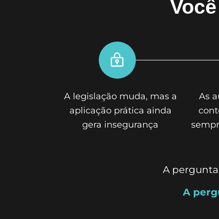
Você
A legislação muda, mas a
As a
aplicação prática ainda
con
gera insegurança
sempr
A pergunta 
A perg