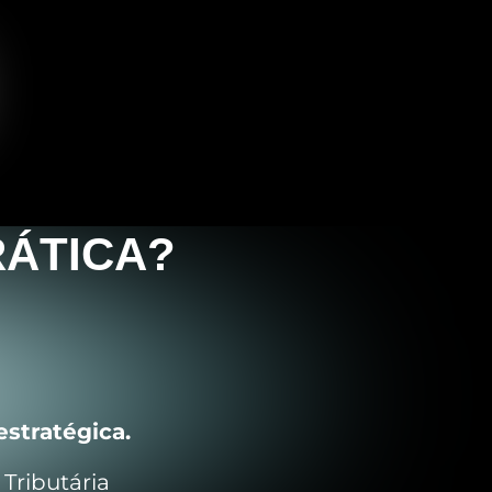
RÁTICA?
estratégica.
ributária