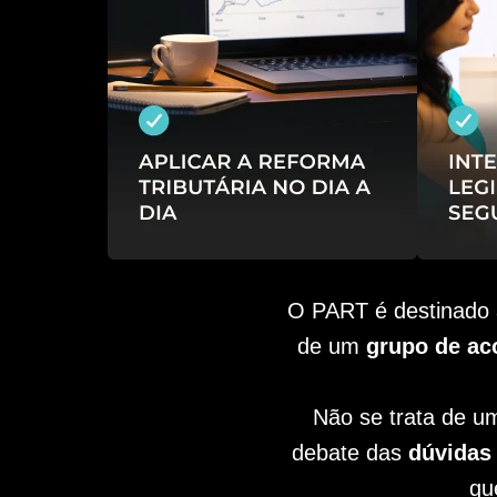
O PART é destinado 
de um
grupo de aco
Não se trata de u
debate das
dúvidas 
qu