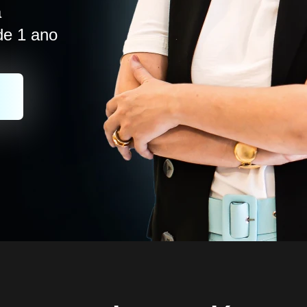
á
de 1 ano