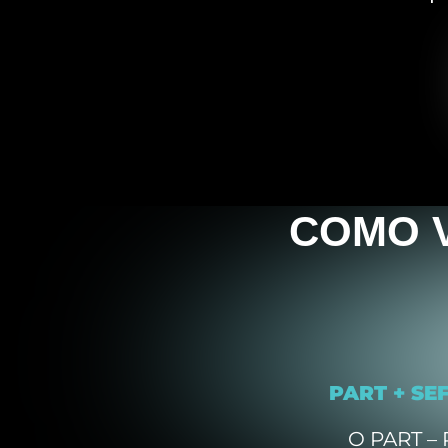
COMO V
PART + SE
O PART –