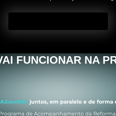
QUERO ENTRAR NO PROGRAMA
AI FUNCIONAR NA P
FAZmeRIR:
juntos, em paralelo e de forma 
 Programa de Acompanhamento da Reforma T