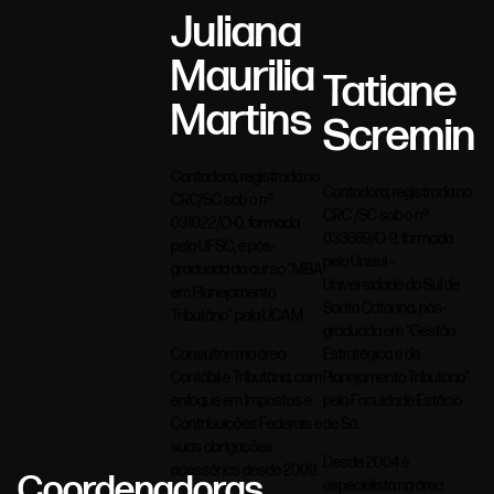
Juliana
Maurilia
Tatiane
Martins
Scremin
Contadora, registrada no
Contadora, registrada no
CRC/SC sob o nº
CRC /SC sob o nº
031022/O-0, formada
033669/O-9, formada
pela UFSC, e pós-
pela Unisul –
graduada do curso “MBA
Universidade do Sul de
em Planejamento
Santa Catarina, pós-
Tributário” pela UCAM.
graduada em “Gestão
Estratégica e de
Consultora na área
Planejamento Tributário”
Contábil e Tributária, com
pela Faculdade Estácio
enfoque em Impostos e
de Sá.
Contribuições Federais e
suas obrigações
Desde 2004 é
acessórias desde 2009.
Coordenadoras
especialista na área