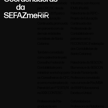
tributária, com foco no
Palestrante convidada
da
ICMS, IPI e ISS.
pelo CRC/SC desde
SEFAZmeRIR
Palestrante do PEPC –
janeiro de 2011 para o
Projeto de Educação
Projeto Educação
Continuada dos
Continuada, promovido
Profissionais de
em parceria com as
Contabilidade em
demais entidades
parceria com a
contábeis de Santa
FECONTESC (Federação
Catarina.
dos Contabilistas de
Também convidada
Santa Catarina).
como palestrante pelo
Palestrante do SESCON
Conselho Federal de
Blumenau e do SESCON
Contabilidade para
Grande Florianópolis.
ministrar workshop para
Professora convidada
os Conselheiros do CFC,
nos cursos de Pós/MBA
e como moderadora do
da BSSP Educacional,
Painel da Lei nº 12.973/14
Excelsu e Unisul.
na XXIX CONTESC.
Cofundadora e
Professora de Pós-
Professora da Plataforma
graduação em