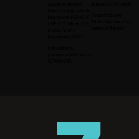
de ensino SEFAZmeRIR.
disciplinas de Malha
Fiscal e Cruzamentos de
Co-autora do Livro
Informações, ECD e ECF,
“Direito Empresarial e a
e PIS e COFINS, na FURB,
Gestão de Tributos”
Unidavi, Excelsu
Educacional e BSSP.
Cofundadora e
professora da Plataforma
SEFAZmeRIR.